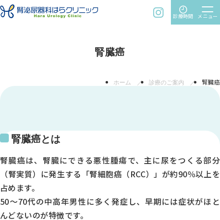
time
menu
instagram
診療時間
メニュー
腎臓癌
ホーム
診療のご案内
腎臓癌
腎臓癌とは
腎臓癌は、腎臓にできる悪性腫瘍で、主に尿をつくる部分
（腎実質）に発生する「腎細胞癌（RCC）」が約90％以上を
占めます。
50～70代の中高年男性に多く発症し、早期には症状がほと
んどないのが特徴です。