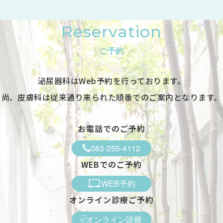
-
Reservation
-
ご予約
●
-
泌尿器科はWeb予約を行っております。
※1 皮膚科は第1・3・5週目のみ診療 ※受付は終了時間の30分前で
尚、皮膚科は従来通り来られた順番でのご案内となります。
す
休診日／日曜日、祝日
お電話でのご予約
083-255-4112
WEBでのご予約
WEB予約
オンライン診療ご予約
オンライン診療