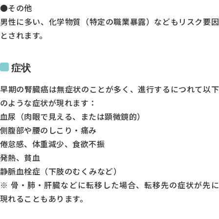
●その他
火
男性に多い、化学物質（特定の職業暴露）などもリスク要因
水
とされます。
木
金
症状
土
早期の腎臓癌は無症状のことが多く、進行するにつれて以下
9:00～12:30
のような症状が現れます：
●
血尿（肉眼で見える、または顕微鏡的）
側腹部や腰のしこり・痛み
●
倦怠感、体重減少、食欲不振
-
発熱、貧血
●
静脈血栓症（下肢のむくみなど）
●
※ 骨・肺・肝臓などに転移した場合、転移先の症状が先に
●
現れることもあります。
14:00～18:00