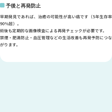
予後と再発防止
金
土
早期発見であれば、治癒の可能性が高い癌です（5年生存率
90％超）。
9:00～12:30
術後も定期的な画像検査による再発チェックが必要です。
●
禁煙・肥満防止・血圧管理などの生活改善も再発予防につな
●
がります。
●
-
●
※1
◎
14:00～18:00
●
-