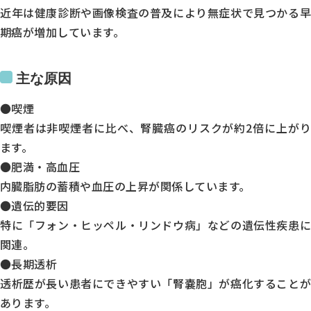
近年は健康診断や画像検査の普及により無症状で見つかる早
期癌が増加しています。
主な原因
●喫煙
喫煙者は非喫煙者に比べ、腎臓癌のリスクが約2倍に上がり
ます。
●肥満・高血圧
内臓脂肪の蓄積や血圧の上昇が関係しています。
●遺伝的要因
特に「フォン・ヒッペル・リンドウ病」などの遺伝性疾患に
関連。
●長期透析
透析歴が長い患者にできやすい「腎嚢胞」が癌化することが
診療時間
あります。
月