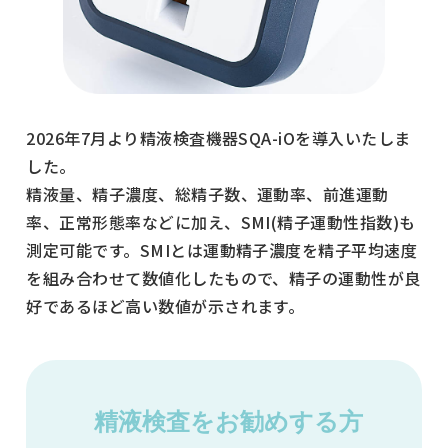
月
火
水
木
2026年7月より精液検査機器SQA-iOを導入いたしま
した。
金
精液量、精子濃度、総精子数、運動率、前進運動
土
率、正常形態率などに加え、SMI(精子運動性指数)も
9:00～12:30
測定可能です。SMIとは運動精子濃度を精子平均速度
●
を組み合わせて数値化したもので、精子の運動性が良
●
好であるほど高い数値が示されます。
-
●
●
精液検査をお勧めする方
●