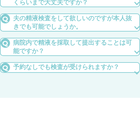
くらいまで大丈夫ですか？
2時間まで大丈夫とは言われておりますが、可能ならば1時間を目
安にとお伝えしております。夏場や冬場は過度な温度変化を避け
Q
夫の精液検査をして欲しいのですが本人抜
てお持ちください。
きでも可能でしょうか。
可能です。ただ精液検査結果が不良であった場合、御本人の診察
が必要となりますのでその際はご来院ください。
Q
病院内で精液を採取して提出することは可
能ですか？
当院には採取するスペースは設けておりませんので、ご自宅で採
取し提出してもらう必要があります。採取後1時間程度で検体を提
Q
予約なしでも検査が受けられますか？
出できる方に限られます。
検体を提出する日に関しては必ず事前に予約をしてください。検
体をいきなり持ってこられても手術など他の予定が詰まっている
場合など、すぐに検査を行えないことがあり、検体が無駄になっ
てしまう可能性があります。