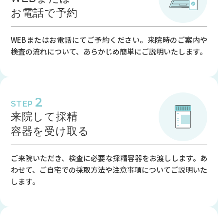
木
お電話で予約
金
WEBまたはお電話にてご予約ください。来院時のご案内や
土
検査の流れについて、あらかじめ簡単にご説明いたします。
9:00～12:30
●
●
2
STEP
●
来院して採精
-
容器を受け取る
●
ご来院いただき、検査に必要な採精容器をお渡しします。あ
※1
わせて、ご自宅での採取方法や注意事項についてご説明いた
◎
します。
14:00～18:00
●