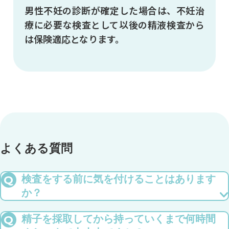
男性不妊の診断が確定した場合は、
不妊治
療に必要な検査として以後の精液検査から
は
保険適応となります。
よくある質問
Q
検査をする前に気を付けることはあります
か？
2-5日の禁欲期間を守るようにしてください。前の射精からの間隔
が短すぎても長すぎても良い結果が出ない可能性があります。
Q
精子を採取してから持っていくまで何時間