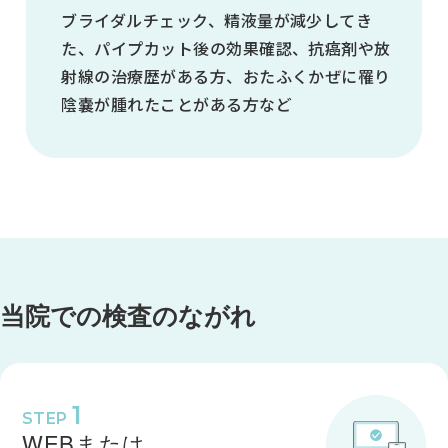
14:00～18:00
ブライダルチェック、精液量が減少してき
た、パイプカット後の効果確認、抗癌剤や放
●
射線の治療歴がある方、おたふくかぜに罹り
●
陰嚢が腫れたことがある方など
●
-
●
-
トップページ
当院について
※受付は終了時間の30分前です
休診日／日曜日、祝日
診療のご案内
症状で調べる
病名で調べる
エムセラについて
当院での検査のながれ
診療時間
マイシグナルについて
男性不妊・精液検査
月
初めての方へ
お知らせ
よくある質問
火
オンライン診療のご案内
1
STEP
書面掲示
水
WEBまたは