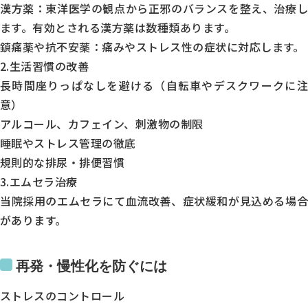
漢方薬：東洋医学の観点から正邪のバランスを整え、治療し
●
ます。有効とされる漢方薬は数種類あります。
●
鎮痛薬や抗不安薬：痛みやストレス性の症状に対応します。
-
2.生活習慣の改善
●
長時間座りっぱなしを避ける（自転車やデスクワークに注
意）
-
トップページ
当院について
アルコール、カフェイン、刺激物の制限
※受付は終了時間の30分前です
休診日／日曜日、祝日
診療のご案内
症状で調べる
睡眠やストレス管理の徹底
病名で調べる
規則的な排尿・排便習慣
エムセラについて
診療時間
マイシグナルについて
3.エムセラ治療
男性不妊・精液検査
月
当院採用のエムセラにて血流改善、症状緩和が見込める場合
初めての方へ
お知らせ
があります。
よくある質問
火
オンライン診療のご案内
書面掲示
水
再発・慢性化を防ぐには
木
ストレスのコントロール
金