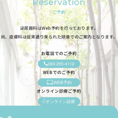
Reservation
-
ご予約
●
泌尿器科はWeb予約を行っております。
-
尚、皮膚科は従来通り来られた順番でのご案内となります。
※1 皮膚科は第1・3・5週目のみ診療 ※受付は終了時間の30分前で
す
休診日／日曜日、祝日
お電話でのご予約
083-255-4112
WEBでのご予約
WEB予約
オンライン診療ご予約
オンライン診療