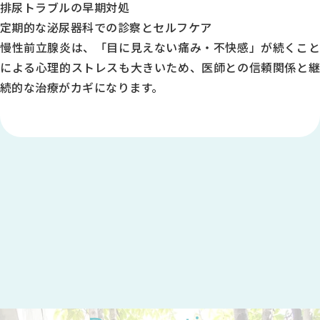
排尿トラブルの早期対処
土
定期的な泌尿器科での診察とセルフケア
慢性前立腺炎は、「目に見えない痛み・不快感」が続くこと
9:00～12:30
による心理的ストレスも大きいため、医師との信頼関係と継
●
続的な治療がカギになります。
●
●
-
●
※1
◎
14:00～18:00
●
-
-