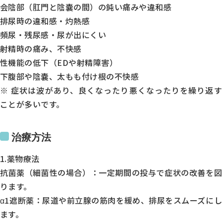
火
会陰部（肛門と陰嚢の間）の鈍い痛みや違和感
水
排尿時の違和感・灼熱感
頻尿・残尿感・尿が出にくい
木
射精時の痛み、不快感
金
性機能の低下（EDや射精障害）
土
下腹部や陰嚢、太もも付け根の不快感
9:00～12:30
※ 症状は波があり、良くなったり悪くなったりを繰り返す
●
ことが多いです。
●
-
治療方法
●
1.薬物療法
●
抗菌薬（細菌性の場合）：一定期間の投与で症状の改善を図
●
ります。
14:00～18:00
α1遮断薬：尿道や前立腺の筋肉を緩め、排尿をスムーズにし
ます。
●