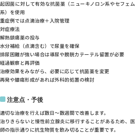
起因菌に対して有効な抗菌薬（ニューキノロン系やセフェム
●
系）を使用
-
重症例では点滴治療＋入院管理
●
対症療法
-
トップページ
解熱鎮痛薬の投与
当院について
※受付は終了時間の30分前です
休診日／日曜日、祝日
診療のご案内
水分補給（点滴含む）で尿量を確保
症状で調べる
排尿困難が強い場合は導尿や膀胱カテーテル留置が必要
病名で調べる
エムセラについて
経過観察と再評価
診療時間
マイシグナルについて
男性不妊・精液検査
治療効果をみながら、必要に応じて抗菌薬を変更
月
初めての方へ
再発や膿瘍形成があれば外科的処置の検討
お知らせ
よくある質問
火
オンライン診療のご案内
書面掲示
水
注意点・予後
木
適切な治療を行えば数日～数週間で改善します。
金
治りきらないと慢性前立腺炎に移行することがあるため、医
師の指示通りに抗生物質を飲み切ることが重要です。
土