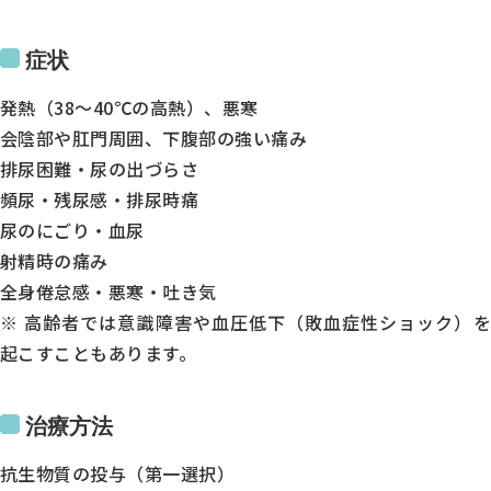
木
症状
金
土
発熱（38〜40℃の高熱）、悪寒
会陰部や肛門周囲、下腹部の強い痛み
9:00～12:30
排尿困難・尿の出づらさ
●
頻尿・残尿感・排尿時痛
●
尿のにごり・血尿
-
射精時の痛み
●
全身倦怠感・悪寒・吐き気
※ 高齢者では意識障害や血圧低下（敗血症性ショック）を
●
起こすこともあります。
●
14:00～18:00
治療方法
●
●
抗生物質の投与（第一選択）