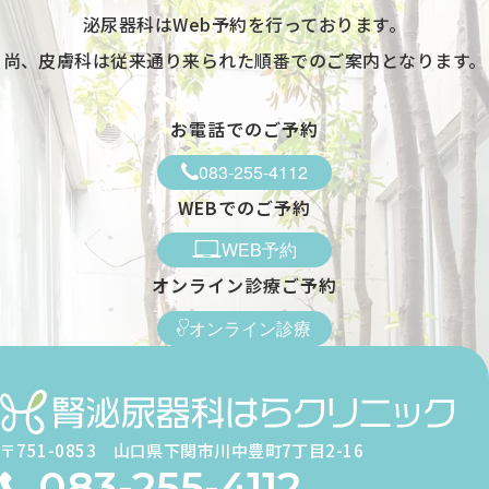
泌尿器科はWeb予約を行っております。
●
尚、皮膚科は従来通り来られた順番でのご案内となります。
-
※1 皮膚科は第1・3・5週目のみ診療 ※受付は終了時間の30分前で
お電話でのご予約
す
休診日／日曜日、祝日
083-255-4112
WEBでのご予約
WEB予約
オンライン診療ご予約
オンライン診療
〒751-0853
山口県下関市川中豊町7丁目2-16
083-255-4112