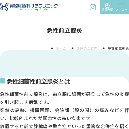
time
menu
instagram
診療時間
メニュー
急性前立腺炎
ホーム
診療のご案内
急性前立腺炎
急性細菌性前立腺炎とは
急性細菌性前立腺炎は、前立腺に細菌が感染して急性の炎症
を引き起こす病気です。
突然の高熱、排尿困難、会陰部（股の間）の痛みなどを伴
い、比較的まれだが緊急性の高い疾患です。
放置すると前立腺膿瘍や敗血症といった重篤な合併症を招く