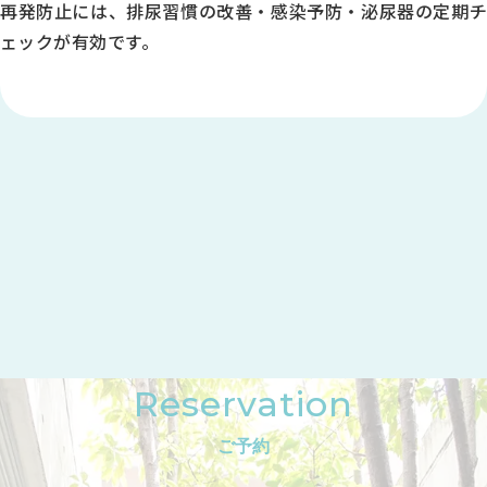
再発防止には、排尿習慣の改善・感染予防・泌尿器の定期チ
9:00～12:30
ェックが有効です。
●
●
●
-
●
※1
◎
14:00～18:00
●
Reservation
-
-
ご予約
-