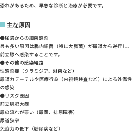
恐れがあるため、早急な診断と治療が必要です。
主な原因
●尿路からの細菌感染
最も多い原因は腸内細菌（特に大腸菌）が尿道から逆行し、
前立腺へ感染することです。
●その他の感染経路
性感染症（クラミジア、淋菌など）
尿道カテーテルや医療行為（内視鏡検査など）による外傷性
の感染
●リスク要因
診療時間
前立腺肥大症
尿の流れが悪い（尿閉、排尿障害）
月
尿道狭窄
火
免疫力の低下（糖尿病など）
水