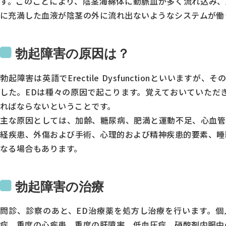
す。このことにより、陰茎海綿体に動脈血が多く流れ込み、
に充満した血液が陰茎の外に流れ出ないようなシステムが働
勃起障害の原因は？
勃起障害は英語でErectile Dysfunctionといい
した。EDは種々の原因で起こります。覚えておいていただ
ればならないということです。
主な原因としては、加齢、糖尿病、肥満と運動不足、心血管
経疾患、外傷および手術、心理的および精神疾患的要素、睡
なる場合もあります。
勃起障害の治療
問診、診察のあと、ED治療薬を処方し治療を行います。個
症、重度の心疾患、重度の肝障害、低血圧症、硝酸剤内服中