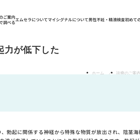
のご案内
エムセラについて
マイシグナルについて
男性不妊・精液検査
初めて
で調べる
起力が低下した
ホーム
診療のご案
り、勃起に関係する神経から特殊な物質が放出され、陰茎海