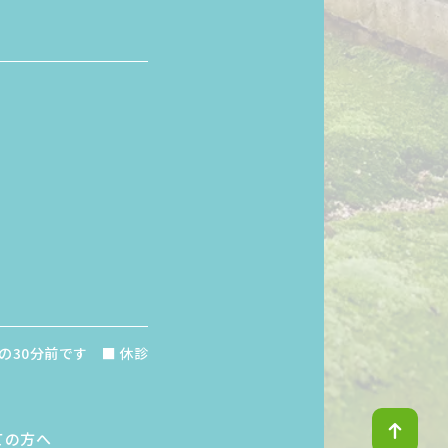
の30分前です
休診
↑
ての方へ