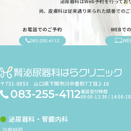
泌尿器科はWeb予約を行ってお
尚、皮膚科は従来通り来られた順番でのご
お電話でのご予約
WEBで
WE
083-255-4112
〒751-0853
山口県下関市川中豊町7丁目2-16
083-255-4112
電話受付時間
09:00-12:30 / 14:00-18
泌尿器科・腎臓内科
診療時間