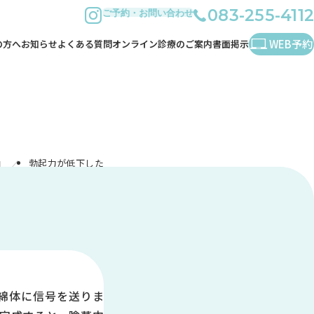
instagram
ご予約・
お問い
合わせ
083-255-4112
WEB予約
の方へ
お知らせ
よくある質問
オンライン診療のご案内
書面掲示
内
勃起力が低下した
綿体に信号を送りま