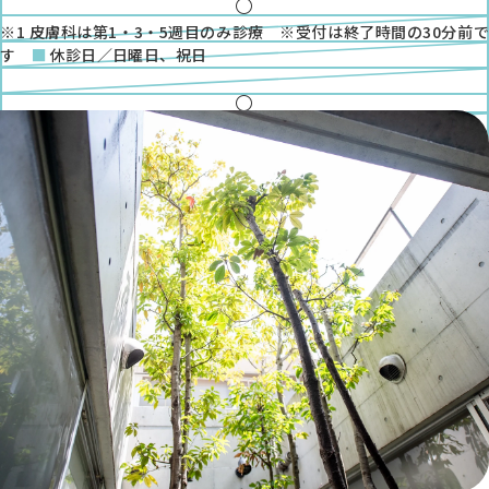
●
金
●
※1 皮膚科は第1・3・5週目のみ診療 ※受付は終了時間の30分前で
土
す
休診日／日曜日、祝日
●
※1
◎
●