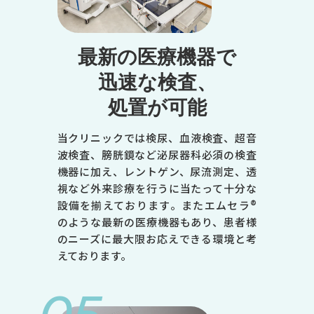
火
水
最新の医療機器で
木
迅速な検査、
金
処置が可能
土
9:00～12:30
当クリニックでは検尿、血液検査、超音
●
波検査、膀胱鏡など泌尿器科必須の検査
機器に加え、レントゲン、尿流測定、透
●
視など外来診療を行うに当たって十分な
-
設備を揃えております。またエムセラ®
のような最新の医療機器もあり、患者様
●
のニーズに最大限お応えできる環境と考
●
えております。
●
14:00～18:00