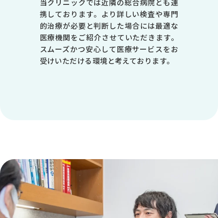
当クリニックでは近隣の総合病院とも連
-
携しております。より詳しい検査や専門
-
的治療が必要と判断した場合には最適な
医療機関をご紹介させていただきます。
●
スムーズかつ安心して医療サービスをお
受けいただける環境と考えております。
-
※1 皮膚科は第1・3・5週目のみ診療 ※受付は終了時間の30分前で
す
休診日／日曜日、祝日