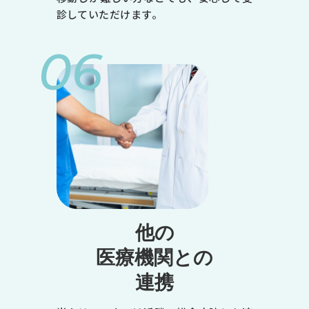
金
診していただけます。
土
06
9:00～12:30
●
●
●
-
●
※1
◎
他の
14:00～18:00
医療機関との
●
連携
-