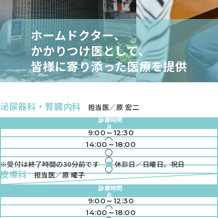
ホームドクター、
かかりつけ医として、
皆様に寄り添った医療を提供
泌尿器科・腎臓内科
担当医／原 宏二
診療時間
月
9:00～12:30
火
●
水
14:00～18:00
●
木
●
金
●
※受付は終了時間の30分前です
休診日／日曜日、祝日
土
●
●
皮膚科
担当医／原 曜子
●
●
診療時間
●
月
9:00～12:30
火
●
水
14:00～18:00
●
木