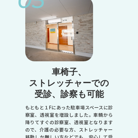
05
●
●
●
-
●
-
トップページ
当院について
※受付は終了時間の30分前です
休診日／日曜日、祝日
診療のご案内
症状で調べる
車椅子、
病名で調べる
エムセラについて
ストレッチャーでの
診療時間
マイシグナルについて
男性不妊・精液検査
受診、診察も可能
月
初めての方へ
お知らせ
よくある質問
火
もともと１Fにあった駐車場スペースに診
オンライン診療のご案内
察室、透視室を増設しました。車輌から
書面掲示
水
降りてすぐの診察室、透視室となります
木
ので、介護の必要な方、ストレッチャー
移動しか難しい方などでも、安心して受