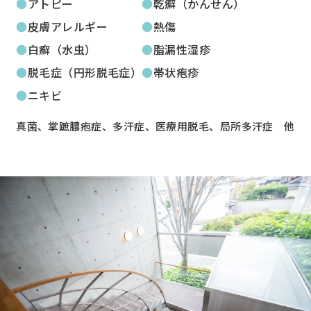
アトピー
乾癬（かんせん）
皮膚アレルギー
熱傷
白癬（水虫）
脂漏性湿疹
脱毛症（円形脱毛症）
帯状疱疹
ニキビ
真菌、掌蹠膿疱症、多汗症、医療用脱毛、局所多汗症 他