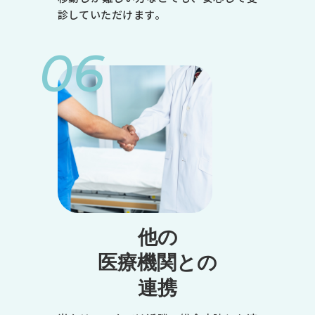
金
診していただけます。
土
06
9:00～12:30
●
●
●
-
●
※1
◎
他の
14:00～18:00
医療機関との
●
連携
-