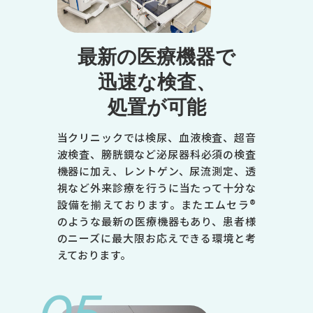
火
水
最新の医療機器で
木
迅速な検査、
金
処置が可能
土
9:00～12:30
当クリニックでは検尿、血液検査、超音
●
波検査、膀胱鏡など泌尿器科必須の検査
機器に加え、レントゲン、尿流測定、透
●
視など外来診療を行うに当たって十分な
-
設備を揃えております。またエムセラ®
のような最新の医療機器もあり、患者様
●
のニーズに最大限お応えできる環境と考
●
えております。
●
14:00～18:00