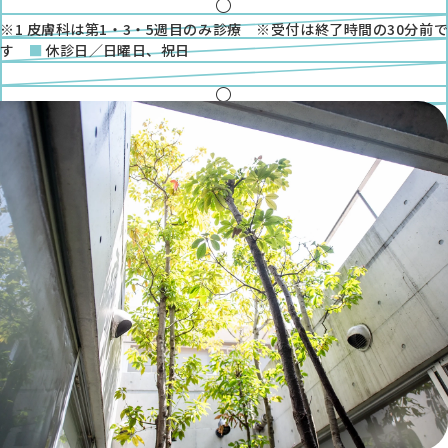
●
金
●
※1 皮膚科は第1・3・5週目のみ診療 ※受付は終了時間の30分前で
土
す
休診日／日曜日、祝日
●
※1
◎
●