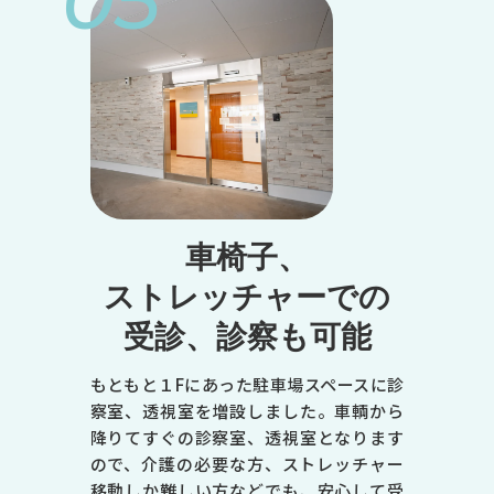
05
●
●
●
-
●
-
トップページ
当院について
※受付は終了時間の30分前です
休診日／日曜日、祝日
診療のご案内
症状で調べる
車椅子、
病名で調べる
エムセラについて
ストレッチャーでの
診療時間
マイシグナルについて
男性不妊・精液検査
受診、診察も可能
月
初めての方へ
お知らせ
よくある質問
火
もともと１Fにあった駐車場スペースに診
オンライン診療のご案内
察室、透視室を増設しました。車輌から
書面掲示
水
降りてすぐの診察室、透視室となります
木
ので、介護の必要な方、ストレッチャー
移動しか難しい方などでも、安心して受