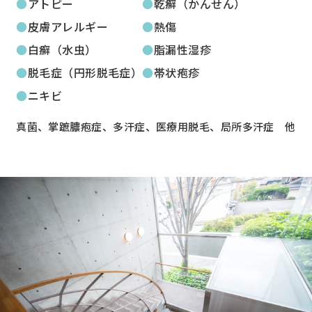
アトピー
乾癬（かんせん）
皮膚アレルギー
熱傷
白癬（水虫）
脂漏性湿疹
脱毛症（円形脱毛症）
帯状疱疹
ニキビ
真菌、掌蹠膿疱症、多汗症、医療用脱毛、局所多汗症 他