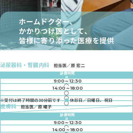
ホームドクター、
かかりつけ医として、
皆様に寄り添った医療を提供
泌尿器科・腎臓内科
担当医／原 宏二
診療時間
月
9:00～12:30
火
●
水
14:00～18:00
●
木
●
金
●
※受付は終了時間の30分前です
休診日／日曜日、祝日
土
●
●
皮膚科
担当医／原 曜子
●
●
診療時間
●
月
9:00～12:30
火
●
水
14:00～18:00
●
木