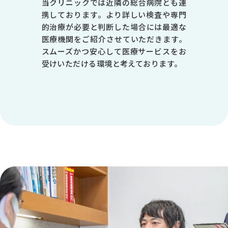
当クリニックでは近隣の総合病院とも連
-
携しております。より詳しい検査や専門
-
的治療が必要と判断した場合には最適な
医療機関をご紹介させていただきます。
●
スムーズかつ安心して医療サービスをお
受けいただける環境と考えております。
-
※1 皮膚科は第1・3・5週目のみ診療 ※受付は終了時間の30分前で
す
休診日／日曜日、祝日