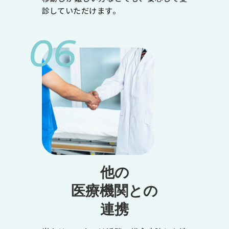
金
診していただけます。
土
06
9:00～12:30
●
●
●
-
●
※1
◎
他の
14:00～18:00
医療機関との
●
連携
-