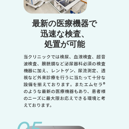
火
水
最新の医療機器で
木
迅速な検査、
金
処置が可能
土
9:00～12:30
当クリニックでは検尿、血液検査、超音
●
波検査、膀胱鏡など泌尿器科必須の検査
機器に加え、レントゲン、尿流測定、透
●
視など外来診療を行うに当たって十分な
-
設備を揃えております。またエムセラ®
のような最新の医療機器もあり、患者様
●
のニーズに最大限お応えできる環境と考
●
えております。
●
14:00～18:00