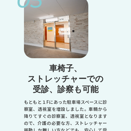
05
●
●
●
-
●
-
トップページ
当院について
※受付は終了時間の30分前です
休診日／日曜日、祝日
診療のご案内
症状で調べる
車椅子、
病名で調べる
エムセラについて
ストレッチャーでの
診療時間
マイシグナルについて
男性不妊・精液検査
受診、診察も可能
月
初めての方へ
お知らせ
よくある質問
火
もともと１Fにあった駐車場スペースに診
オンライン診療のご案内
察室、透視室を増設しました。車輌から
書面掲示
水
降りてすぐの診察室、透視室となります
木
ので、介護の必要な方、ストレッチャー
移動しか難しい方などでも、安心して受