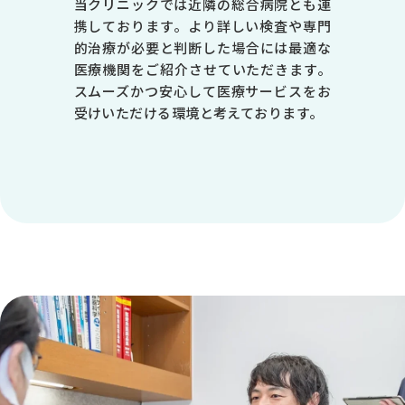
当クリニックでは近隣の総合病院とも連
-
携しております。より詳しい検査や専門
-
的治療が必要と判断した場合には最適な
医療機関をご紹介させていただきます。
●
スムーズかつ安心して医療サービスをお
受けいただける環境と考えております。
-
※1 皮膚科は第1・3・5週目のみ診療 ※受付は終了時間の30分前で
す
休診日／日曜日、祝日