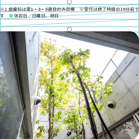
●
金
●
※1 皮膚科は第1・3・5週目のみ診療 ※受付は終了時間の30分前で
土
す
休診日／日曜日、祝日
●
※1
◎
●