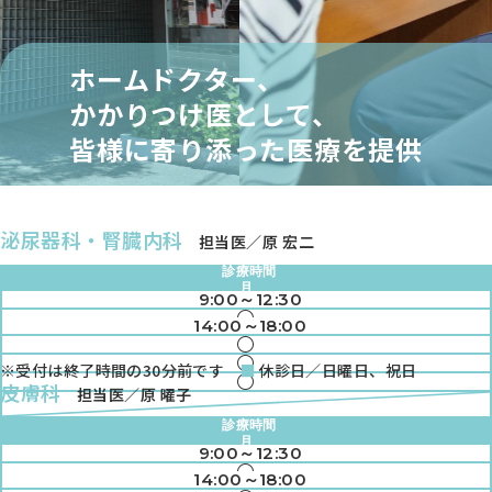
ホームドクター、
かかりつけ医として、
皆様に寄り添った医療を提供
泌尿器科・腎臓内科
担当医／原 宏二
診療時間
月
9:00～12:30
火
●
水
14:00～18:00
●
木
●
金
●
※受付は終了時間の30分前です
休診日／日曜日、祝日
土
●
●
皮膚科
担当医／原 曜子
●
●
診療時間
●
月
9:00～12:30
火
●
水
14:00～18:00
●
木