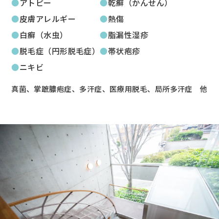
アトピー
乾癬（かんせん）
皮膚アレルギー
熱傷
白癬（水虫）
脂漏性湿疹
脱毛症（円形脱毛症）
帯状疱疹
ニキビ
真菌、掌蹠膿疱症、多汗症、医療用脱毛、局所多汗症 他