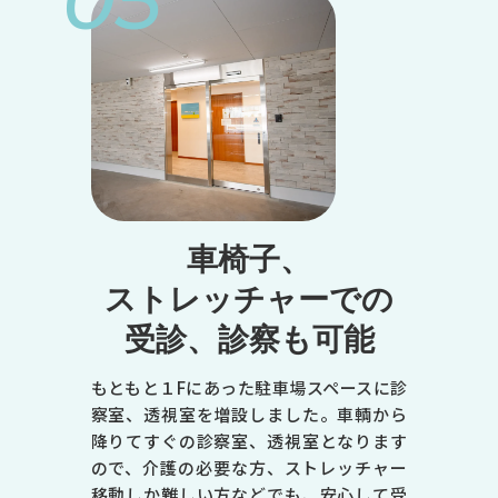
05
●
●
●
-
●
-
トップページ
当院について
※受付は終了時間の30分前です
休診日／日曜日、祝日
診療のご案内
症状で調べる
車椅子、
病名で調べる
エムセラについて
ストレッチャーでの
診療時間
マイシグナルについて
男性不妊・精液検査
受診、診察も可能
月
初めての方へ
お知らせ
よくある質問
火
もともと１Fにあった駐車場スペースに診
オンライン診療のご案内
察室、透視室を増設しました。車輌から
書面掲示
水
降りてすぐの診察室、透視室となります
木
ので、介護の必要な方、ストレッチャー
移動しか難しい方などでも、安心して受