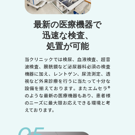
火
水
最新の医療機器で
木
迅速な検査、
金
処置が可能
土
9:00～12:30
当クリニックでは検尿、血液検査、超音
●
波検査、膀胱鏡など泌尿器科必須の検査
機器に加え、レントゲン、尿流測定、透
●
視など外来診療を行うに当たって十分な
-
設備を揃えております。またエムセラ®
のような最新の医療機器もあり、患者様
●
のニーズに最大限お応えできる環境と考
●
えております。
●
14:00～18:00