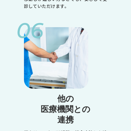
金
診していただけます。
土
06
9:00～12:30
●
●
●
-
●
※1
◎
他の
14:00～18:00
医療機関との
●
連携
-