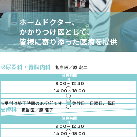
ホームドクター、
かかりつけ医として、
皆様に寄り添った医療を提供
泌尿器科・腎臓内科
担当医／原 宏二
診療時間
月
9:00～12:30
火
●
水
14:00～18:00
●
木
●
金
●
※受付は終了時間の30分前です
休診日／日曜日、祝日
土
●
●
皮膚科
担当医／原 曜子
●
●
診療時間
●
月
9:00～12:30
火
●
水
14:00～18:00
●
木