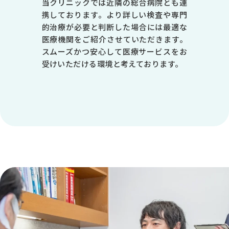
当クリニックでは近隣の総合病院とも連
-
携しております。より詳しい検査や専門
-
的治療が必要と判断した場合には最適な
医療機関をご紹介させていただきます。
●
スムーズかつ安心して医療サービスをお
受けいただける環境と考えております。
-
※1 皮膚科は第1・3・5週目のみ診療 ※受付は終了時間の30分前で
す
休診日／日曜日、祝日