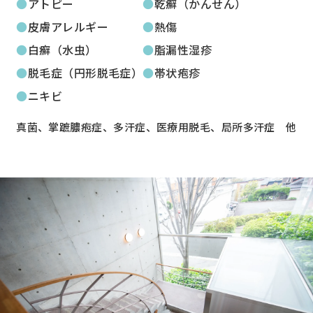
アトピー
乾癬（かんせん）
皮膚アレルギー
熱傷
白癬（水虫）
脂漏性湿疹
脱毛症（円形脱毛症）
帯状疱疹
ニキビ
真菌、掌蹠膿疱症、多汗症、医療用脱毛、局所多汗症 他