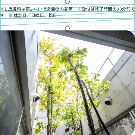
●
金
●
※1 皮膚科は第1・3・5週目のみ診療 ※受付は終了時間の30分前で
土
す
休診日／日曜日、祝日
●
※1
◎
●