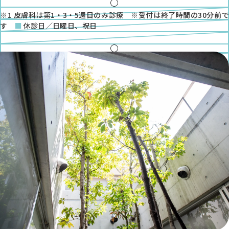
●
金
●
※1 皮膚科は第1・3・5週目のみ診療 ※受付は終了時間の30分前で
土
す
休診日／日曜日、祝日
●
※1
◎
●