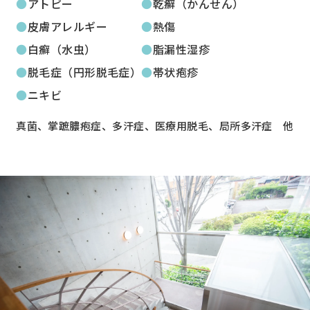
アトピー
乾癬（かんせん）
皮膚アレルギー
熱傷
白癬（水虫）
脂漏性湿疹
脱毛症（円形脱毛症）
帯状疱疹
ニキビ
真菌、掌蹠膿疱症、多汗症、医療用脱毛、局所多汗症 他