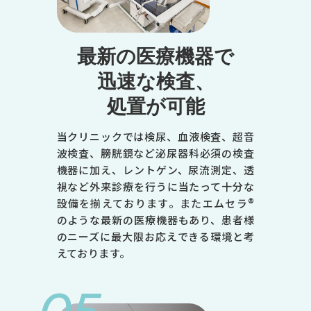
火
水
最新の医療機器で
木
迅速な検査、
金
処置が可能
土
9:00～12:30
当クリニックでは検尿、血液検査、超音
●
波検査、膀胱鏡など泌尿器科必須の検査
機器に加え、レントゲン、尿流測定、透
●
視など外来診療を行うに当たって十分な
-
設備を揃えております。またエムセラ®
のような最新の医療機器もあり、患者様
●
のニーズに最大限お応えできる環境と考
●
えております。
●
14:00～18:00