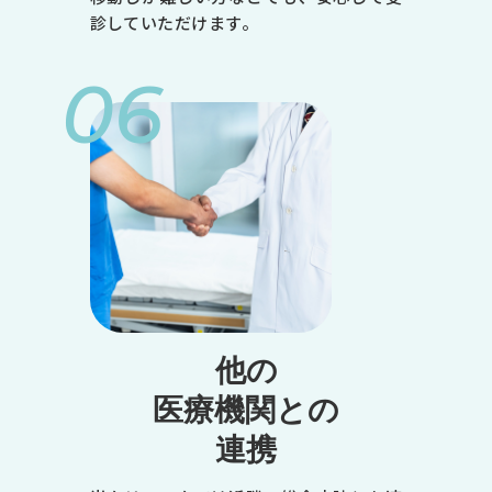
金
診していただけます。
土
06
9:00～12:30
●
●
●
-
●
※1
◎
他の
14:00～18:00
医療機関との
●
連携
-