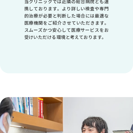
当クリニックでは近隣の総合病院とも連
-
携しております。より詳しい検査や専門
-
的治療が必要と判断した場合には最適な
医療機関をご紹介させていただきます。
●
スムーズかつ安心して医療サービスをお
受けいただける環境と考えております。
-
※1 皮膚科は第1・3・5週目のみ診療 ※受付は終了時間の30分前で
す
休診日／日曜日、祝日