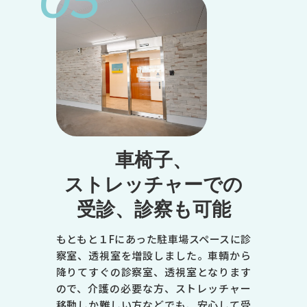
05
●
●
●
-
●
-
トップページ
当院について
※受付は終了時間の30分前です
休診日／日曜日、祝日
診療のご案内
症状で調べる
車椅子、
病名で調べる
エムセラについて
ストレッチャーでの
診療時間
マイシグナルについて
男性不妊・精液検査
受診、診察も可能
月
初めての方へ
お知らせ
よくある質問
火
もともと１Fにあった駐車場スペースに診
オンライン診療のご案内
察室、透視室を増設しました。車輌から
書面掲示
水
降りてすぐの診察室、透視室となります
木
ので、介護の必要な方、ストレッチャー
移動しか難しい方などでも、安心して受