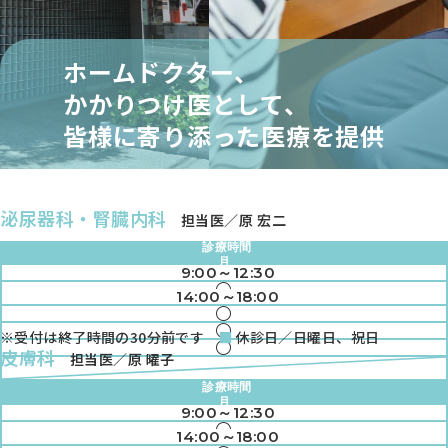
ホームドクター、
かかりつけ医として、
皆様に寄り添った医療を提供
泌尿器科・腎臓内科
担当医／原 宏二
診療時間
月
9:00～12:30
火
●
水
14:00～18:00
●
木
●
金
●
※受付は終了時間の30分前です
休診日／日曜日、祝日
土
●
●
皮膚科
担当医／原 曜子
●
●
診療時間
●
月
9:00～12:30
火
●
水
14:00～18:00
●
木