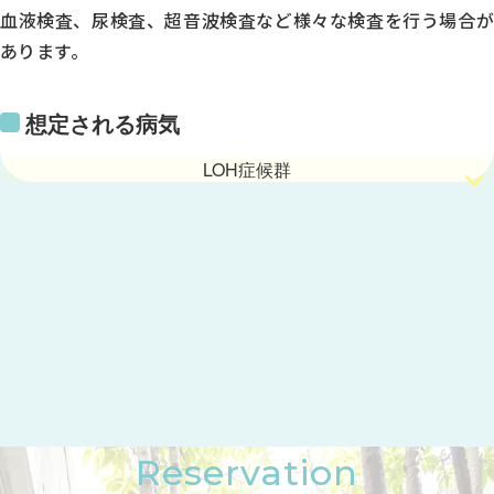
血液検査、尿検査、超音波検査など様々な検査を行う場合が
-
あります。
●
●
想定される病気
●
LOH症候群
14:00～18:00
●
●
●
-
●
-
トップページ
当院について
※受付は終了時間の30分前です
休診日／日曜日、祝日
診療のご案内
症状で調べる
Reservation
病名で調べる