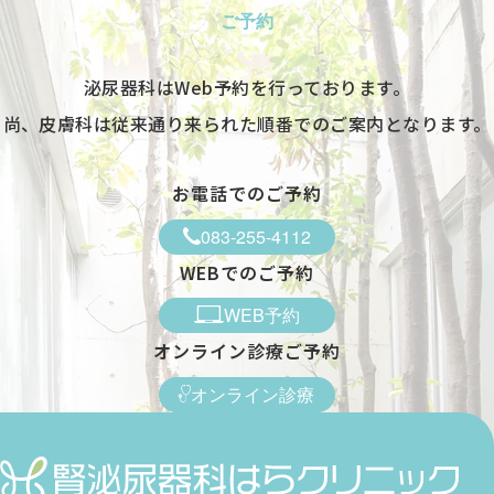
エムセラについて
診療時間
ご予約
マイシグナルについて
男性不妊・精液検査
月
初めての方へ
お知らせ
泌尿器科はWeb予約を行っております。
よくある質問
火
オンライン診療のご案内
尚、皮膚科は従来通り来られた順番でのご案内となります。
書面掲示
水
木
お電話でのご予約
金
083-255-4112
土
WEBでのご予約
9:00～12:30
WEB予約
●
オンライン診療ご予約
●
オンライン診療
●
-
●