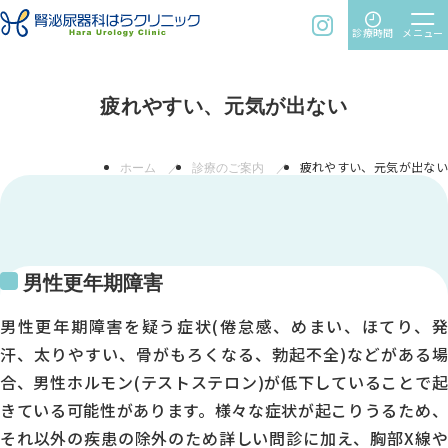
time
menu
instagram
診療時間
メニュー
疲れやすい、元気が出ない
診療時間
ホーム
診療のご案内
疲れやすい、元気が出ない
月
火
水
男性更年期障害
木
金
男性更年期障害を疑う症状(倦怠感、めまい、ほてり、発
土
汗、太りやすい、骨がもろくなる、勃起不全)などがある場
合、男性ホルモン(テストステロン)が低下していることで起
9:00～12:30
きている可能性があります。様々な症状が起こりうるため、
●
それ以外の疾患の除外のため詳しい問診に加え、胸部X線や
●