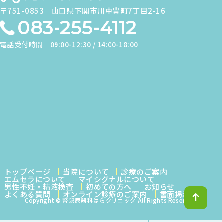
〒751-0853
山口県下関市川中豊町7丁目2-16
※1
083-255-4112
◎
電話受付時間
09:00-12:30 / 14:00-18:00
14:00～18:00
●
-
-
-
●
-
トップページ
当院について
診療のご案内
※1 皮膚科は第1・3・5週目のみ診療 ※受付は終了時間の30分前で
エムセラについて
マイシグナルについて
男性不妊・精液検査
初めての方へ
お知らせ
す
休診日／日曜日、祝日
よくある質問
オンライン診療のご案内
書面掲示
↑
Copyright © 腎泌尿器科はらクリニック All Rights Reserved.